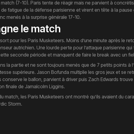
ch (7-10). Paris tente de réagir mais ne parvient à concrétise
nt de fatigue de la défense parisienne et virent en tête à la pa
nc menés à la surprise générale 17-10.
agne le match
t pour les Paris Musketeers. Moins d’une minute après le retour 
seur autrichien. Une lourde perte pour l’attaque parisienne qui 
 cette seconde période et manquent de faire le break avec un fie
ans la partie et ne sont toujours menés que de 7 petits points 
vitesse supérieure. Jason Bofunda multiplie les gros jeux et se
ris conserve le ballon, parvient à driver puis Zach Edwards tro
n finale de Jamalcolm Liggins.
 match, les Paris Musketeers ont montré qu’ils avaient du cara
rdic Storm.