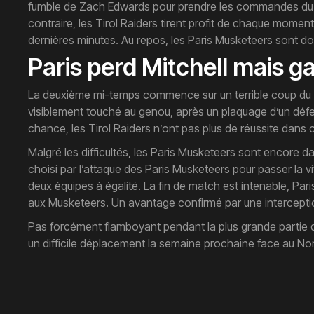
fumble de Zach Edwards pour prendre les commandes du mat
contraire, les Tirol Raiders tirent profit de chaque mome
dernières minutes. Au repos, les Paris Musketeers sont do
Paris perd Mitchell mais g
La deuxième mi-temps commence sur un terrible coup du sor
visiblement touché au genou, après un plaquage d’un défen
chance, les Tirol Raiders n’ont pas plus de réussite dans
Malgré les difficultés, les Paris Musketeers sont encore d
choisi par l’attaque des Paris Musketeers pour passer la 
deux équipes à égalité. La fin de match est intenable, Pa
aux Musketeers. Un avantage confirmé par une interceptio
Pas forcément flamboyant pendant la plus grande partie du
un difficile déplacement la semaine prochaine face au No