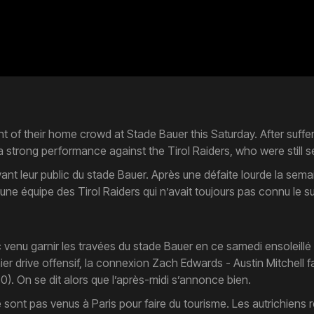
t of their home crowd at Stade Bauer this Saturday. After suff
 strong performance against the Tirol Raiders, who were still se
nt leur public du stade Bauer. Après une défaite lourde la sema
une équipe des Tirol Raiders qui n’avait toujours pas connu le 
 venu garnir les travées du stade Bauer en ce samedi ensoleillé d
r drive offensif, la connexion Zach Edwards - Austin Mitchell f
. On se dit alors que l’après-midi s’annonce bien.
sont pas venus à Paris pour faire du tourisme. Les autrichiens re